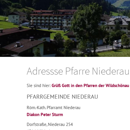
Adressse Pfarre Niederau
Sie sind hier:
Grüß Gott in den Pfarren der Wildschönau
PFARRGEMEINDE NIEDERAU
Röm.-Kath. Pfarramt Niederau
Diakon Peter Sturm
Dorfstraße, Niederau 254