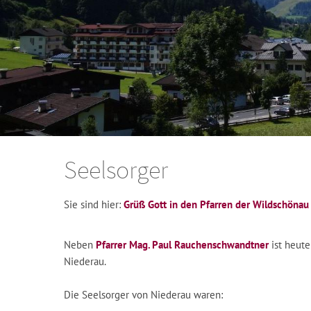
Seelsorger
Sie sind hier:
Grüß Gott in den Pfarren der Wildschönau
Neben
Pfarrer Mag. Paul Rauchenschwandtner
ist heut
Niederau.
Die Seelsorger von Niederau waren: