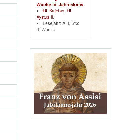
Woche im Jahreskreis
Hl. Kajetan
,
Hl.
Xystus II.
Lesejahr: A II, Stb:
II. Woche